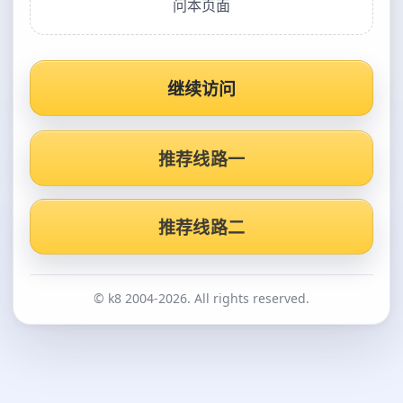
问本页面
继续访问
推荐线路一
推荐线路二
© k8 2004-2026. All rights reserved.